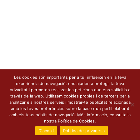
Les cookies són importants per a tu, influeixen en la teva
experiència de navegació, ens ajuden a protegir la teva
privacitat i permeten realitzar les peticions que ens sol·licitis a
través de la web. Utilitzem cookies pròpies i de tercers per a
analitzar els nostres serveis i mostrar-te publicitat relacionada
amb les teves preferències sobre la base d’un perfil elaborat
amb els teus hàbits de navegació. Més informació, consulta la
nostra Política de Cookies.
D'acord
Política de privadesa