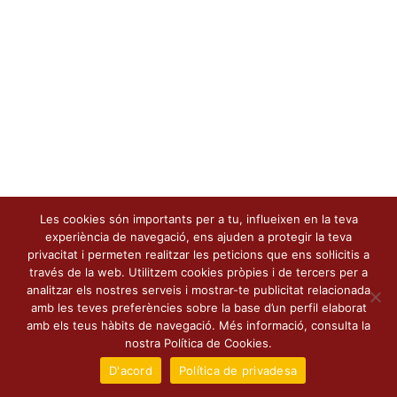
Les cookies són importants per a tu, influeixen en la teva
experiència de navegació, ens ajuden a protegir la teva
privacitat i permeten realitzar les peticions que ens sol·licitis a
través de la web. Utilitzem cookies pròpies i de tercers per a
analitzar els nostres serveis i mostrar-te publicitat relacionada
amb les teves preferències sobre la base d’un perfil elaborat
amb els teus hàbits de navegació. Més informació, consulta la
nostra Política de Cookies.
D'acord
Política de privadesa