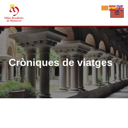
Vés
al
contingut
Cròniques de viatges