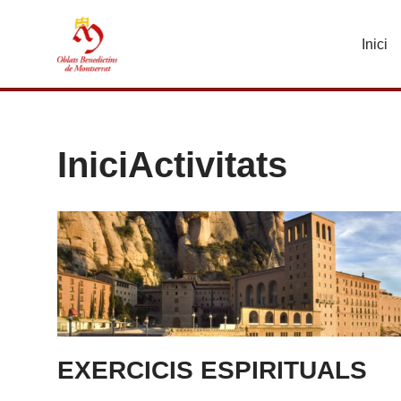
Inici
Vés
al
contingut
IniciActivitats
EXERCICIS ESPIRITUALS