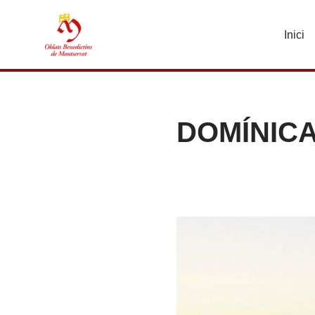
Inici
Vés
al
contingut
DOMÍNIC