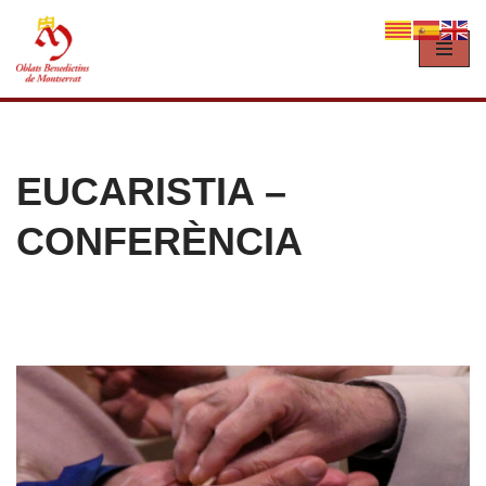
Vés
al
contingut
EUCARISTIA –
CONFERÈNCIA