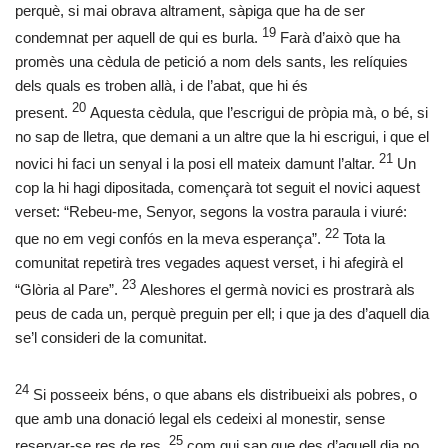
perquè, si mai obrava altrament, sàpiga que ha de ser
19
condemnat per aquell de qui es burla.
Farà d’això que ha
promès una cèdula de petició a nom dels sants, les relíquies
dels quals es troben allà, i de l’abat, que hi és
20
present.
Aquesta cèdula, que l’escrigui de pròpia mà, o bé, si
no sap de lletra, que demani a un altre que la hi escrigui, i que el
21
novici hi faci un senyal i la posi ell mateix damunt l’altar.
Un
cop la hi hagi dipositada, començarà tot seguit el novici aquest
verset: “Rebeu-me, Senyor, segons la vostra paraula i viuré:
22
que no em vegi confós en la meva esperança”.
Tota la
comunitat repetirà tres vegades aquest verset, i hi afegirà el
23
“Glòria al Pare”.
Aleshores el germà novici es prostrarà als
peus de cada un, perquè preguin per ell; i que ja des d’aquell dia
se’l consideri de la comunitat.
24
Si posseeix béns, o que abans els distribueixi als pobres, o
que amb una donació legal els cedeixi al monestir, sense
25
reservar-se res de res,
com qui sap que des d’aquell dia no