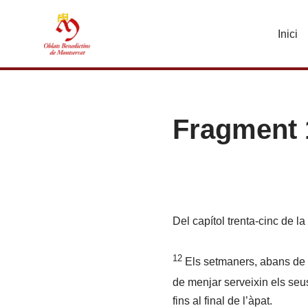
Inici
Vés
al
contingut
Fragment 1
Del capítol trenta-cinc de l
12
Els setmaners, abans de l
de menjar serveixin els se
fins al final de l’àpat.