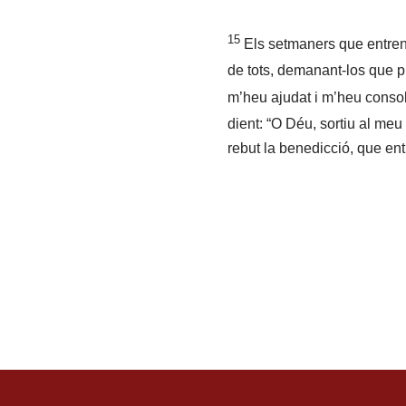
15
Els setmaners que entren 
de tots, demanant-los que p
m’heu ajudat i m’heu consol
dient: “O Déu, sortiu al meu
rebut la benedicció, que entr