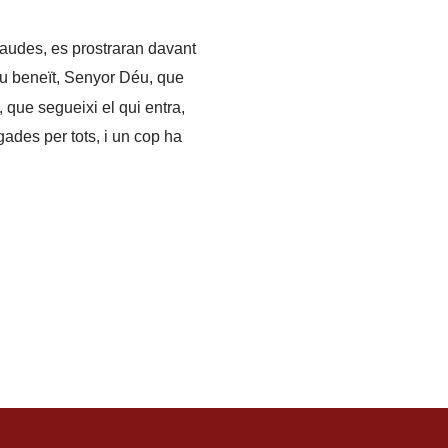
laudes, es prostraran davant
ou beneït, Senyor Déu, que
, que segueixi el qui entra,
gades per tots, i un cop ha