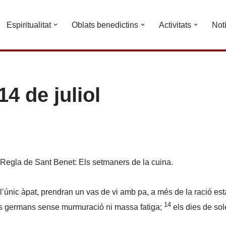
Espiritualitat
Oblats benedictins
Activitats
Not
4 de juliol
a Regla de Sant Benet: Els setmaners de la cuina.
’únic àpat, prendran un vas de vi amb pa, a més de la ració est
14
us germans sense murmuració ni massa fatiga;
els dies de sol