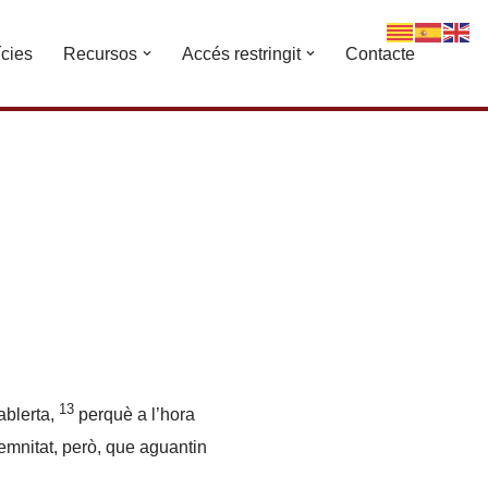
ícies
Recursos
Accés restringit
Contacte
13
ablerta,
perquè a l’hora
emnitat, però, que aguantin