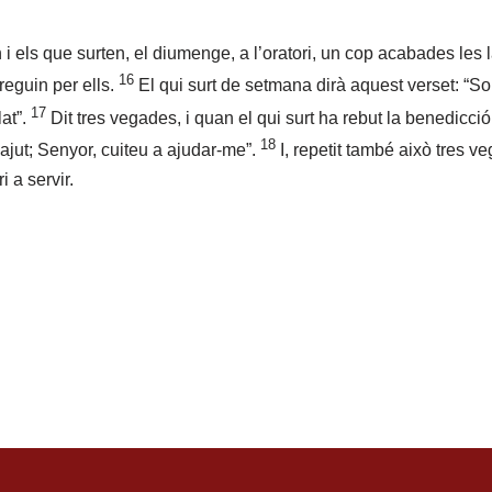
i els que surten, el diumenge, a l’oratori, un cop acabades les 
16
reguin per ells.
El qui surt de setmana dirà aquest verset: “S
17
at”.
Dit tres vegades, i quan el qui surt ha rebut la benedicció
18
 ajut; Senyor, cuiteu a ajudar-me”.
I, repetit també això tres ve
i a servir.