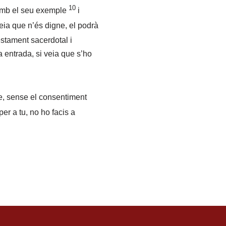
10
n amb el seu exemple
i
 veia que n’és digne, el podrà
estament sacerdotal i
a entrada, si veia que s’ho
se, sense el consentiment
er a tu, no ho facis a