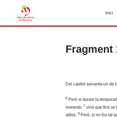
Inici
Vés
al
contingut
Fragment 1
Del capítol seixanta-un de l
6
Però si durant la temporada
7
monestir,
sinó que fins se 
8
altres.
Però, si no fos tal q