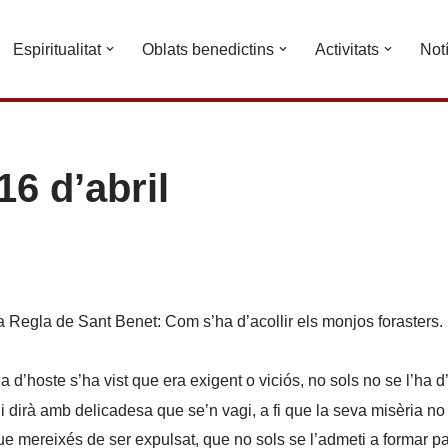
Espiritualitat
Oblats benedictins
Activitats
Not
6 d’abril
a Regla de Sant Benet: Com s’ha d’acollir els monjos forasters.
 d’hoste s’ha vist que era exigent o viciós, no sols no se l’ha d
li dirà amb delicadesa que se’n vagi, a fi que la seva misèria no 
ue mereixés de ser expulsat, que no sols se l’admeti a formar par