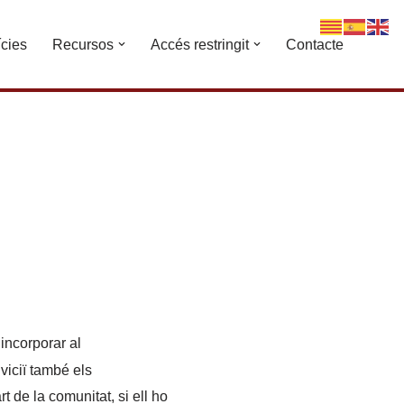
ícies
Recursos
Accés restringit
Contacte
’incorporar al
viciï també els
t de la comunitat, si ell ho