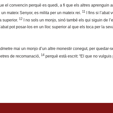
 que el convencin perquè es quedi, a fi que els altres aprengui
11
x un mateix Senyor, es milita per un mateix rei.
I fins si l’abat
12
a superior.
I no sols un monjo, sinó també els qui siguin de l’
’abat pot posar-los en un lloc superior al que els toca per la sev
o admetre mai un monjo d’un altre monestir conegut, per quedar-
14
lletres de recomanació,
perquè està escrit: “El que no vulguis p