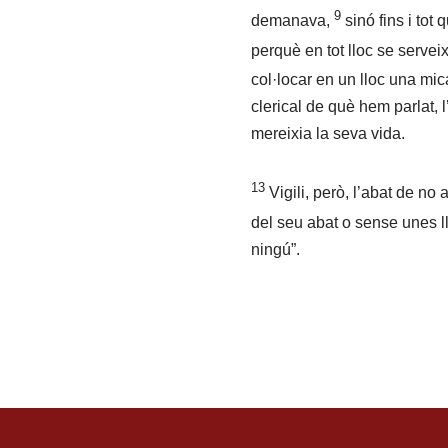
9
demanava,
sinó fins i tot
perquè en tot lloc se servei
col·locar en un lloc una mic
clerical de què hem parlat, l
mereixia la seva vida.
13
Vigili, però, l’abat de n
del seu abat o sense unes 
ningú”.