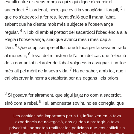
esculli entre els seus monjos qui sigui digne d’exercir el
2
3
sacerdoci.
L’ordenat, però, que eviti la vanaglòria i l’orgull,
i
que no s’atreveixi a fer res, llevat d’allò que li mana l’abat,
sabent que ha d’estar molt més subjecte a l’observança
4
regular.
Ni oblidi amb el pretext del sacerdoci l’obediència a la
Regla i l’observança, sinó que avanci més i més cap a
5
Déu.
Que ocupi sempre el lloc que li toca per la seva entrada
6
al monestir,
llevat del ministeri de l’altar i del cas que l’elecció
de la comunitat i el voler de l’abat volguessin assignar-li un lloc
7
més alt pel mèrit de la seva vida.
Ha de saber, amb tot, que li
cal observar la norma establerta per als degans i els priors.
8
Si gosava fer altrament, que sigui jutjat no com a sacerdot,
9
sinó com a rebel.
I si, amonestat sovint, no es corregia, que
10
es recorri també al bisbe com a testimoni.
I si ni així no
Les cookies són importants per a tu, influeixen en la teva
s’esmenava i les seves faltes esdevenien manifestes, que
experiència de navegació, ens ajuden a protegir la teva
11
l’expulsin del monestir;
sempre, però, que la seva
privacitat i permeten realitzar les peticions que ens sol·licitis a
contumàcia sigui tal que no es vulgui sotmetre i obeir la Regla.
través de la web. Utilitzem cookies pròpies i de tercers per a