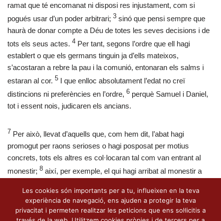
ramat que té encomanat ni disposi res injustament, com si
3
pogués usar d’un poder arbitrari;
sinó que pensi sempre que
haurà de donar compte a Déu de totes les seves decisions i de
4
tots els seus actes.
Per tant, segons l’ordre que ell hagi
establert o que els germans tinguin ja d’ells mateixos,
s’acostaran a rebre la pau i la comunió, entonaran els salms i
5
estaran al cor.
I que enlloc absolutament l’edat no creï
6
distincions ni preferències en l’ordre,
perquè Samuel i Daniel,
tot i essent nois, judicaren els ancians.
7
Per això, llevat d’aquells que, com hem dit, l’abat hagi
promogut per raons serioses o hagi posposat per motius
concrets, tots els altres es col·locaran tal com van entrant al
8
monestir;
així, per exemple, el qui hagi arribat al monestir a
l’hora segona, consideri que és més jove que aquell que ha
Les cookies són importants per a tu, influeixen en la teva
arribat a la primera hora del dia, de qualsevol edat o dignitat que
experiència de navegació, ens ajuden a protegir la teva
9
sigui,
mentre que, als infants, tothom els farà observar la
privacitat i permeten realitzar les peticions que ens sol·licitis a
disciplina en totes les coses.
través de la web. Utilitzem cookies pròpies i de tercers per a