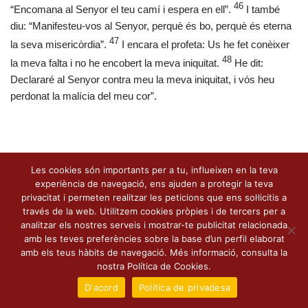
46
“Encomana al Senyor el teu camí i espera en ell”.
I també
diu: “Manifesteu-vos al Senyor, perquè és bo, perquè és eterna
47
la seva misericòrdia”.
I encara el profeta: Us he fet conèixer
48
la meva falta i no he encobert la meva iniquitat.
He dit:
Declararé al Senyor contra meu la meva iniquitat, i vós heu
perdonat la malícia del meu cor”.
Les cookies són importants per a tu, influeixen en la teva
experiència de navegació, ens ajuden a protegir la teva
privacitat i permeten realitzar les peticions que ens sol·licitis a
través de la web. Utilitzem cookies pròpies i de tercers per a
analitzar els nostres serveis i mostrar-te publicitat relacionada
amb les teves preferències sobre la base d’un perfil elaborat
amb els teus hàbits de navegació. Més informació, consulta la
nostra Política de Cookies.
D'acord
Política de privadesa