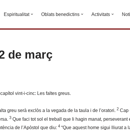
Espiritualitat
Oblats benedictins
Activitats
Not
2 de març
pítol vint-i-cinc: Les faltes greus.
2
ta greu serà exclòs a la vegada de la taula i de l’oratori.
Cap g
3
ersa.
Que faci tot sol el treball que li hagin manat, perseverant 
4
ntència de l’Apòstol que diu:
“Que aquest home sigui lliurat a l