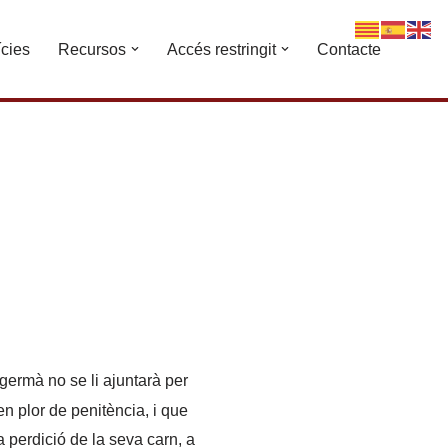
ícies
Recursos
Accés restringit
Contacte
ermà no se li ajuntarà per
en plor de penitència, i que
a perdició de la seva carn, a