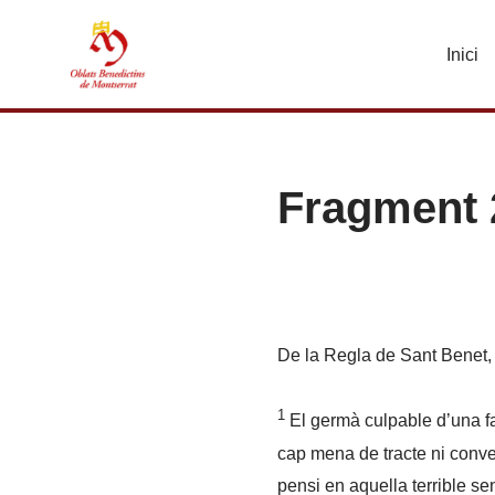
Inici
Vés
al
contingut
Fragment 
De la Regla de Sant Benet, ca
1
El germà culpable d’una fal
cap mena de tracte ni conv
pensi en aquella terrible se