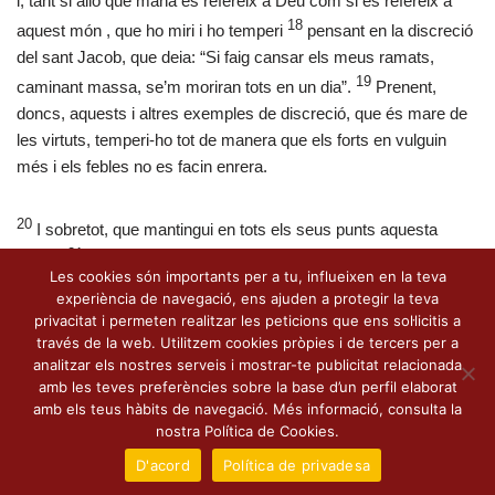
i, tant si allò que mana es refereix a Déu com si es refereix a
18
aquest món , que ho miri i ho temperi
pensant en la discreció
del sant Jacob, que deia: “Si faig cansar els meus ramats,
19
caminant massa, se’m moriran tots en un dia”.
Prenent,
doncs, aquests i altres exemples de discreció, que és mare de
les virtuts, temperi-ho tot de manera que els forts en vulguin
més i els febles no es facin enrera.
20
I sobretot, que mantingui en tots els seus punts aquesta
21
Regla,
per tal que, després d’haver administrat bé, senti del
Les cookies són importants per a tu, influeixen en la teva
Senyor allò que sentí el bon servent que al moment degut havia
experiència de navegació, ens ajuden a protegir la teva
22
distribuït el blat als seus companys:
“En veritat us dic -
privacitat i permeten realitzar les peticions que ens sol·licitis a
afirma- que el va posar al cap de tots els seus béns”.
través de la web. Utilitzem cookies pròpies i de tercers per a
analitzar els nostres serveis i mostrar-te publicitat relacionada
amb les teves preferències sobre la base d’un perfil elaborat
amb els teus hàbits de navegació. Més informació, consulta la
nostra Política de Cookies.
D'acord
Política de privadesa