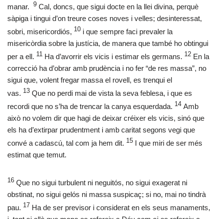
9
manar.
Cal, doncs, que sigui docte en la llei divina, perquè
sàpiga i tingui d’on treure coses noves i velles; desinteressat,
10
sobri, misericordiós,
i que sempre faci prevaler la
misericòrdia sobre la justícia, de manera que també ho obtingui
11
12
per a ell.
Ha d’avorrir els vicis i estimar els germans.
En la
correcció ha d’obrar amb prudència i no fer “de res massa”, no
sigui que, volent fregar massa el rovell, es trenqui el
13
vas.
Que no perdi mai de vista la seva feblesa, i que es
14
recordi que no s’ha de trencar la canya esquerdada.
Amb
això no volem dir que hagi de deixar créixer els vicis, sinó que
els ha d’extirpar prudentment i amb caritat segons vegi que
15
convé a cadascú, tal com ja hem dit.
I que miri de ser més
estimat que temut.
16
Que no sigui turbulent ni neguitós, no sigui exagerat ni
obstinat, no sigui gelós ni massa suspicaç; si no, mai no tindrà
17
pau.
Ha de ser previsor i considerat en els seus manaments,