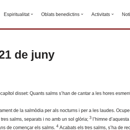
Espiritualitat
Oblats benedictins
Activitats
Not
21 de juny
capítol disset: Quants salms s’han de cantar a les hores esmen
ment de la salmòdia per als nocturns i per a les laudes. Ocupe
3
 tres salms, separats i no amb un sol glòria;
l’himne d’aquesta 
4
bans de començar els salms.
Acabats els tres salms, s’ha de recit