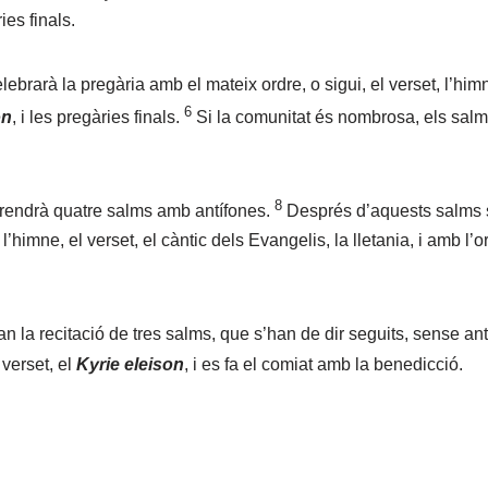
ies finals.
elebrarà la pregària amb el mateix ordre, o sigui, el verset, l’hi
6
on
, i les pregàries finals.
Si la comunitat és nombrosa, els salms
8
rendrà quatre salms amb antífones.
Després d’aquests salms s’
’himne, el verset, el càntic dels Evangelis, la lletania, i amb l’o
la recitació de tres salms, que s’han de dir seguits, sense ant
 verset, el
Kyrie eleison
, i es fa el comiat amb la benedicció.