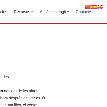
ícies
Recursos
Accés restringit
Contacte
tades.
m-nos ara de les altres
hora després del verset “O
ar una lliçó, el verset,