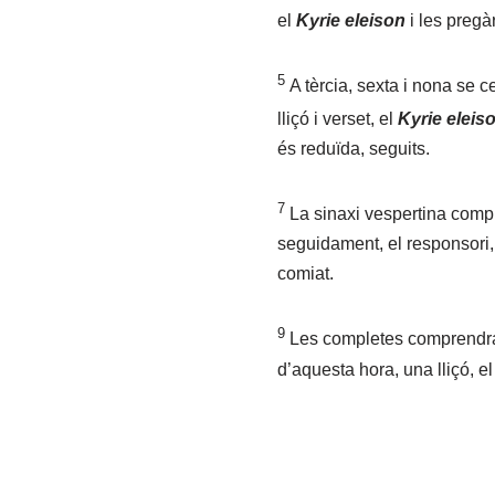
el
Kyrie eleison
i les pregàr
5
A tèrcia, sexta i nona se c
lliçó i verset, el
Kyrie eleis
és reduïda, seguits.
7
La sinaxi vespertina comp
seguidament, el responsori, l
comiat.
9
Les completes comprendran 
d’aquesta hora, una lliçó, el