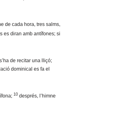
mne de cada hora, tres salms,
 es diran amb antífones; si
ha de recitar una lliçó;
ració dominical es fa el
10
ífona;
després, l’himne