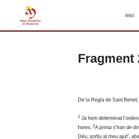
Inici
Vés
al
contingut
Fragment 
De la Regla de Sant Benet, 
1
Ja hem determinat l’ordena
2
hores.
A prima s’han de dir
Déu, sortiu al meu ajut”, a