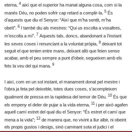
4
eterna,
així que el superior ha manat alguna cosa, com si la
5
manés Déu, no poden sofrir cap retard a complir-la.
És
d’aquests que diu el Senyor: “Així que m’ha sentit, m’ha
6
obeït”.
I també diu als mestres: “Qui us escolta a vosaltres,
7
m’escolta a mi”.
Aquests tals, doncs, abandonant a l’instant
8
les seves coses i renunciant a la voluntat pròpia,
deixant tot
seguit el que tenien entre mans, deixant allò que feien sense
acabar, amb el peu sempre a punt d’obeir, segueixen amb els
9
fets la veu del qui mana.
I així, com en un sol instant, el manament donat pel mestre i
l’obra ja feta pel deixeble, totes dues coses, s’acompleixen
10
igualment de pressa en la rapidesa del temor de Déu.
És que
11
els empeny el deler de pujar a la vida eterna,
i per això agafen
aquell camí estret del qual diu el Senyor: “És estret el camí que
12
mena a la vida”;
de manera que, no vivint a llur albir, ni obeint
els propis gustos i desigs, sinó caminant sota el judici i el