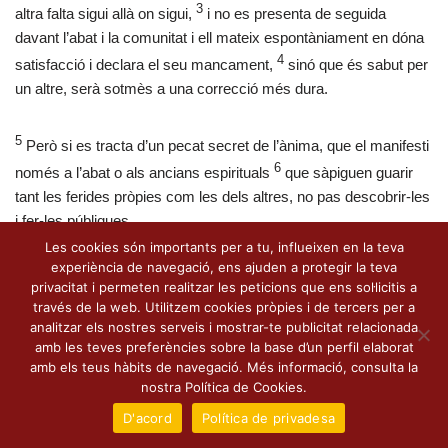
3
altra falta sigui allà on sigui,
i no es presenta de seguida
davant l’abat i la comunitat i ell mateix espontàniament en dóna
4
satisfacció i declara el seu mancament,
sinó que és sabut per
un altre, serà sotmès a una correcció més dura.
5
Però si es tracta d’un pecat secret de l’ànima, que el manifesti
6
només a l’abat o als ancians espirituals
que sàpiguen guarir
tant les ferides pròpies com les dels altres, no pas descobrir-les
i fer-les públiques.
Les cookies són importants per a tu, influeixen en la teva
experiència de navegació, ens ajuden a protegir la teva
privacitat i permeten realitzar les peticions que ens sol·licitis a
través de la web. Utilitzem cookies pròpies i de tercers per a
analitzar els nostres serveis i mostrar-te publicitat relacionada
amb les teves preferències sobre la base d’un perfil elaborat
amb els teus hàbits de navegació. Més informació, consulta la
nostra Política de Cookies.
D'acord
Política de privadesa