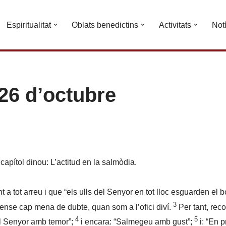
Espiritualitat
Oblats benedictins
Activitats
Not
26 d’octubre
apítol dinou: L’actitud en la salmòdia.
 tot arreu i que “els ulls del Senyor en tot lloc esguarden el bo
3
ense cap mena de dubte, quan som a l’ofici diví.
Per tant, rec
4
5
 el Senyor amb temor”;
i encara: “Salmegeu amb gust”;
i: “En 