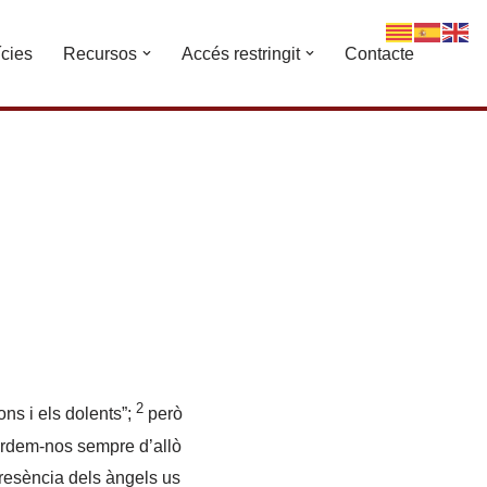
ícies
Recursos
Accés restringit
Contacte
2
ns i els dolents”;
però
ordem-nos sempre d’allò
presència dels àngels us