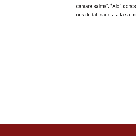
6
cantaré salms”.
Així, doncs
nos de tal manera a la salm