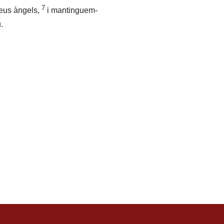
7
seus àngels,
i mantinguem-
.