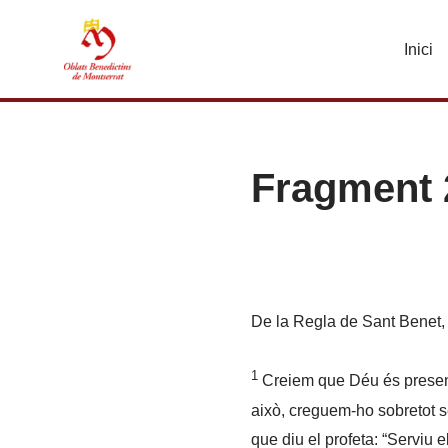
Inici
Vés
al
contingut
Fragment 
De la Regla de Sant Benet, c
1
Creiem que Déu és present a
això, creguem-ho sobretot s
que diu el profeta: “Serviu