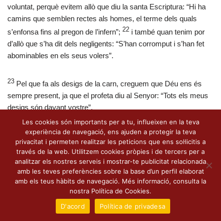
voluntat, perquè evitem allò que diu la santa Escriptura: “Hi ha
camins que semblen rectes als homes, el terme dels quals
22
s’enfonsa fins al pregon de l’infern”;
i també quan tenim por
d’allò que s’ha dit dels negligents: “S’han corromput i s’han fet
abominables en els seus volers”.
23
Pel que fa als desigs de la carn, creguem que Déu ens és
sempre present, ja que el profeta diu al Senyor: “Tots els meus
desigs són davant vostre”.
Les cookies són importants per a tu, influeixen en la teva
experiència de navegació, ens ajuden a protegir la teva
privacitat i permeten realitzar les peticions que ens sol·licitis a
través de la web. Utilitzem cookies pròpies i de tercers per a
analitzar els nostres serveis i mostrar-te publicitat relacionada
amb les teves preferències sobre la base d’un perfil elaborat
amb els teus hàbits de navegació. Més informació, consulta la
nostra Política de Cookies.
D'acord
Política de privadesa