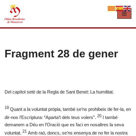
Vés
al
contingut
Fragment 28 de gener
Del capítol setè de la Regla de Sant Benet: La humilitat.
19
Quant a la voluntat pròpia, també se’ns prohibeix de fer-la, en
20
dir-nos l’Escriptura: “Aparta’t dels teus volers”.
I també
demanem a Déu en l’Oració que es faci en nosaltres la seva
21
voluntat.
Amb raó, doncs, se’ns ensenya de no fer la nostra