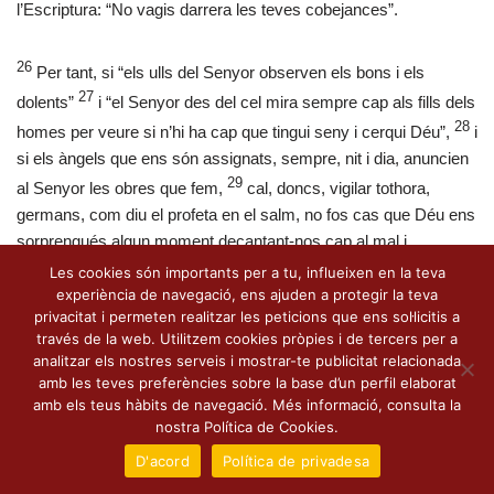
l’Escriptura: “No vagis darrera les teves cobejances”.
26
Per tant, si “els ulls del Senyor observen els bons i els
27
dolents”
i “el Senyor des del cel mira sempre cap als fills dels
28
homes per veure si n’hi ha cap que tingui seny i cerqui Déu”,
i
si els àngels que ens són assignats, sempre, nit i dia, anuncien
29
al Senyor les obres que fem,
cal, doncs, vigilar tothora,
germans, com diu el profeta en el salm, no fos cas que Déu ens
sorprengués algun moment decantant-nos cap al mal i
30
esdevinguts inútils”,
i, perdonant-nos en aquesta vida, perquè
Les cookies són importants per a tu, influeixen en la teva
experiència de navegació, ens ajuden a protegir la teva
és bo i espera que ens convertim en millor, ens digui un dia:
privacitat i permeten realitzar les peticions que ens sol·licitis a
“Vas fer això, i jo vaig callar”.
través de la web. Utilitzem cookies pròpies i de tercers per a
analitzar els nostres serveis i mostrar-te publicitat relacionada
amb les teves preferències sobre la base d’un perfil elaborat
amb els teus hàbits de navegació. Més informació, consulta la
nostra Política de Cookies.
D'acord
Política de privadesa