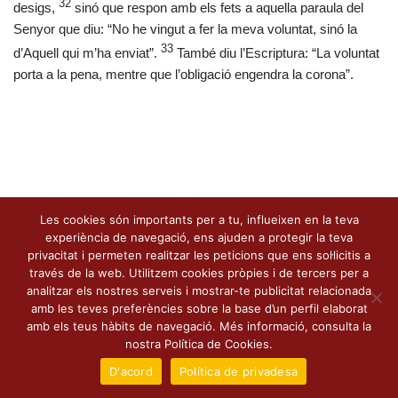
32
desigs,
sinó que respon amb els fets a aquella paraula del
Senyor que diu: “No he vingut a fer la meva voluntat, sinó la
33
d’Aquell qui m’ha enviat”.
També diu l’Escriptura: “La voluntat
porta a la pena, mentre que l’obligació engendra la corona”.
Les cookies són importants per a tu, influeixen en la teva
experiència de navegació, ens ajuden a protegir la teva
privacitat i permeten realitzar les peticions que ens sol·licitis a
través de la web. Utilitzem cookies pròpies i de tercers per a
analitzar els nostres serveis i mostrar-te publicitat relacionada
amb les teves preferències sobre la base d’un perfil elaborat
amb els teus hàbits de navegació. Més informació, consulta la
nostra Política de Cookies.
D'acord
Política de privadesa