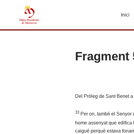
Inici
Vés
al
contingut
Fragment 
Del Pròleg de Sant Benet a
33
Per on, també el Senyor d
home assenyat que edifica 
caigué perquè estava fonam