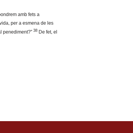
spondrem amb fets a
 vida, per a esmena de les
38
 al penediment?”
De fet, el