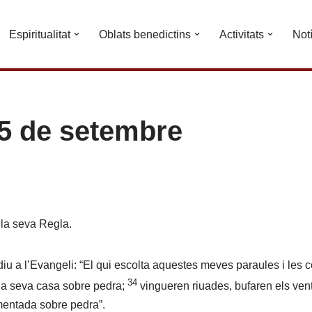
Espiritualitat
Oblats benedictins
Activitats
Not
5 de setembre
 la seva Regla.
iu a l’Evangeli: “El qui escolta aquestes meves paraules i les 
34
la seva casa sobre pedra;
vingueren riuades, bufaren els vents
entada sobre pedra”.