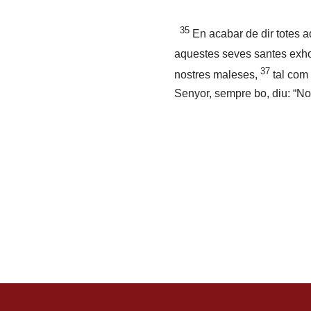
35
En acabar de dir totes 
aquestes seves santes exho
37
nostres maleses,
tal com 
Senyor, sempre bo, diu: “No 