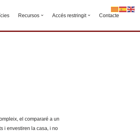
ícies
Recursos
Accés restringit
Contacte
compleix, el compararé a un
 i envestiren la casa, i no