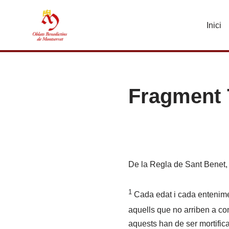
Inici
Vés
al
contingut
Fragment 
De la Regla de Sant Benet, c
1
Cada edat i cada entenime
aquells que no arriben a c
aquests han de ser mortifica