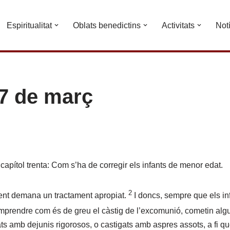
Espiritualitat
Oblats benedictins
Activitats
Not
7 de març
apítol trenta: Com s’ha de corregir els infants de menor edat.
2
nt demana un tractament apropiat.
I doncs, sempre que els inf
omprendre com és de greu el càstig de l’excomunió, cometin a
ts amb dejunis rigorosos, o castigats amb aspres assots, a fi qu