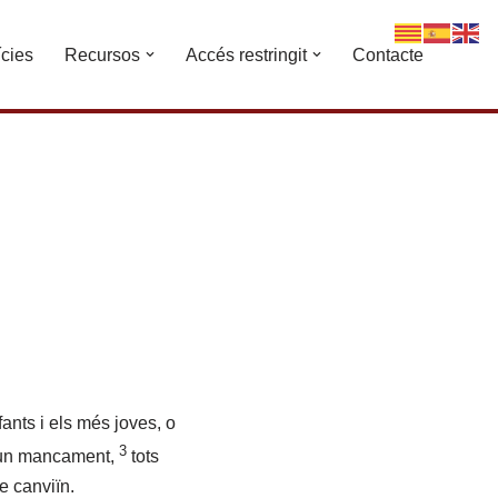
ícies
Recursos
Accés restringit
Contacte
ants i els més joves, o
3
lgun mancament,
tots
e canviïn.