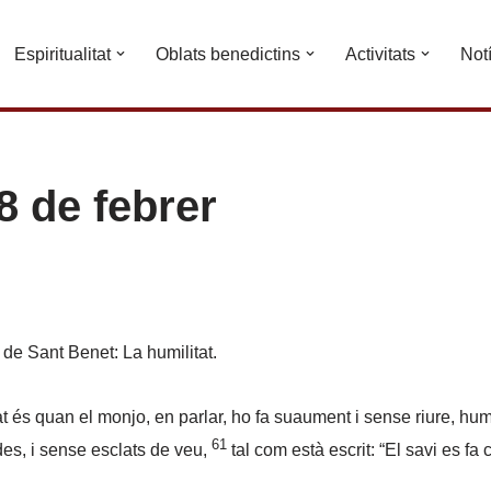
Espiritualitat
Oblats benedictins
Activitats
Not
8 de febrer
 de Sant Benet: La humilitat.
t és quan el monjo, en parlar, ho fa suaument i sense riure, humi
61
es, i sense esclats de veu,
tal com està escrit: “El savi es fa