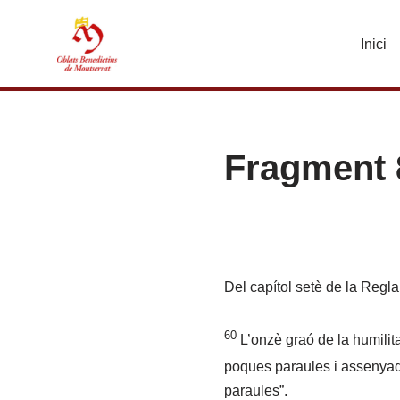
Inici
Vés
al
contingut
Fragment 
Del capítol setè de la Regla
60
L’onzè graó de la humilita
poques paraules i assenyad
paraules”.