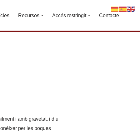
ícies
Recursos
Accés restringit
Contacte
lment i amb gravetat, i diu
 conèixer per les poques