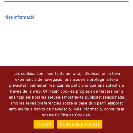
Més informació
Les cookies són importants per a tu, influeixen en la teva
experiència de navegació, ens ajuden a protegir la teva
privacitat i permeten realitzar les peticions que ens sol·licitis a
través de la web. Utilitzem cookies pròpies i de tercers per a
analitzar els nostres serveis i mostrar-te publicitat relacionada
amb les teves preferències sobre la base d’un perfil elaborat
amb els teus hàbits de navegació. Més informació, consulta la
nostra Política de Cookies.
D'acord
Política de privadesa