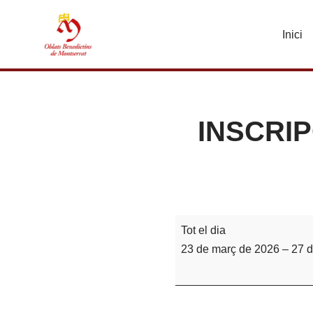
Inici
Vés
al
contingut
INSCRIP
Tot el dia
23 de març de 2026
–
27 d