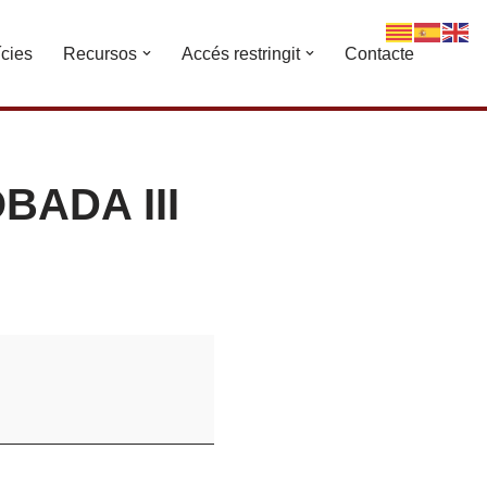
ícies
Recursos
Accés restringit
Contacte
BADA III