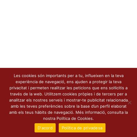
Les cookies són importants per a tu, influeixen en la teva
experiència de navegació, ens ajuden a protegir la teva
privacitat i permeten realitzar les peticions que ens sol·licitis a
través de la web. Utilitzem cookies pròpies i de tercers per a
analitzar els nostres serveis i mostrar-te publicitat relacionada
amb les teves preferències sobre la base d’un perfil elaborat
amb els teus hàbits de navegació. Més informació, consulta la
nostra Política de Cookies.
D'acord
Política de privadesa