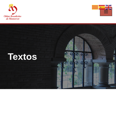
Vés
al
contingut
Textos