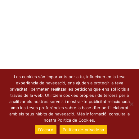
Les cookies són importants per a tu, influeixen en la teva
experiència de navegació, ens ajuden a protegir la teva
privacitat i permeten realitzar les peticions que ens sol·licitis a
través de la web. Utilitzem cookies pròpies i de tercers per a
analitzar els nostres serveis i mostrar-te publicitat relacionada
amb les teves preferències sobre la base d’un perfil elaborat
amb els teus hàbits de navegació. Més informació, consulta la
nostra Política de Cookies.
D'acord
Política de privadesa